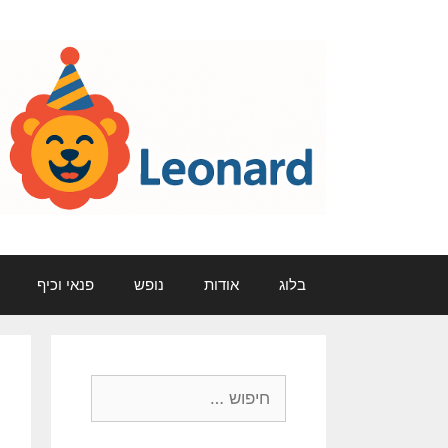
דלג
תוכן
בלוג
אודות
נופש
פנאי וכיף
חיפוש: