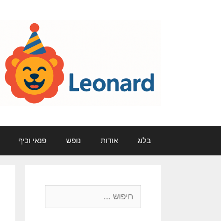
דלג
תוכן
בלוג
אודות
נופש
פנאי וכיף
חיפוש: