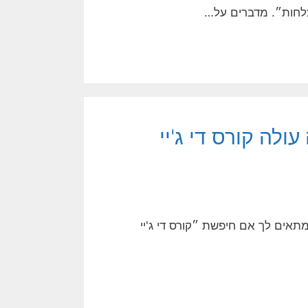
צלחות״. מדברים על…
עולה קורס די ג'יי
ה מתאים לך אם חיפשת ״קורס די ג'יי