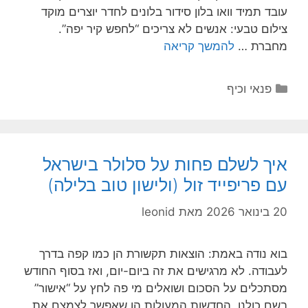
עובד תמיד וואו בלון סידור בלונים לחדר יוצרים מוקד
צילום טבעי: אנשים לא צריכים “לחפש קיר יפה”.
מחברת …
להמשך קריאה
קטגוריות
פנאי וכיף
איך לשלם פחות על סלולר בישראל
עם פריפייד זול (ולישון טוב בלילה)
20 בינואר 2026
מאת
leonid
בוא נודה באמת: הוצאות תקשורת הן כמו קפה בדרך
לעבודה. לא מרגישים את זה ביום-יום, ואז בסוף החודש
מסתכלים על הסכום ושואלים מי פה לחץ על “אישור”
בשם כולנו. החדשות המעולות הן שאפשר לצמצם את