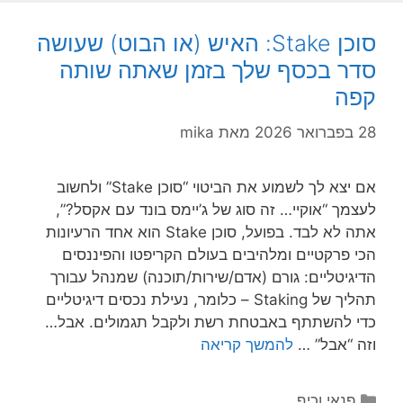
סוכן Stake: האיש (או הבוט) שעושה
סדר בכסף שלך בזמן שאתה שותה
קפה
28 בפברואר 2026
מאת
mika
אם יצא לך לשמוע את הביטוי “סוכן Stake” ולחשוב
לעצמך “אוקיי… זה סוג של ג’יימס בונד עם אקסל?”,
אתה לא לבד. בפועל, סוכן Stake הוא אחד הרעיונות
הכי פרקטיים ומלהיבים בעולם הקריפטו והפיננסים
הדיגיטליים: גורם (אדם/שירות/תוכנה) שמנהל עבורך
תהליך של Staking – כלומר, נעילת נכסים דיגיטליים
כדי להשתתף באבטחת רשת ולקבל תגמולים. אבל…
וזה “אבל” …
להמשך קריאה
קטגוריות
פנאי וכיף