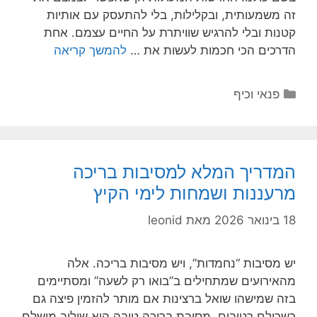
זה משמעותית, ובקלילות, בלי להתעסק עם אותיות
קטנות ובלי להרגיש שוויתרת על החיים עצמם. אחת
הדרכים הכי חכמות לעשות את …
להמשך קריאה
קטגוריות
פנאי וכיף
המדריך המלא למסיבות בריכה
מרעננות ושמחות לימי הקיץ
18 בינואר 2026
מאת
leonid
יש מסיבות “נחמדות”, ויש מסיבות בריכה. אלה
מהאירועים שמתחילים ב”בואו רק לשעה” ומסתיימים
בזה שמישהו שואל ברצינות אם מותר להזמין פיצה גם
כשכולם רטובים. מסיבת בריכה טובה היא שילוב מושלם