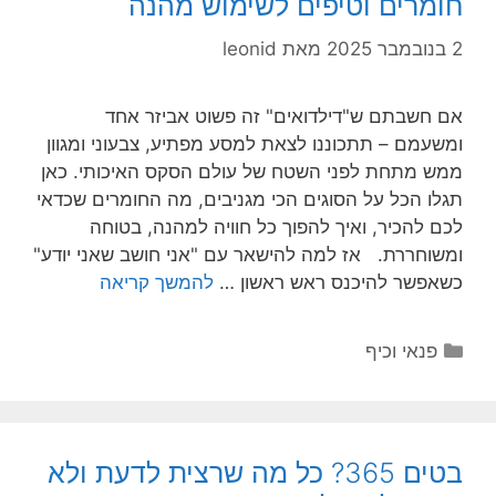
חומרים וטיפים לשימוש מהנה
2 בנובמבר 2025
מאת
leonid
אם חשבתם ש"דילדואים" זה פשוט אביזר אחד
ומשעמם – תתכוננו לצאת למסע מפתיע, צבעוני ומגוון
ממש מתחת לפני השטח של עולם הסקס האיכותי. כאן
תגלו הכל על הסוגים הכי מגניבים, מה החומרים שכדאי
לכם להכיר, ואיך להפוך כל חוויה למהנה, בטוחה
ומשוחררת. אז למה להישאר עם "אני חושב שאני יודע"
כשאפשר להיכנס ראש ראשון …
להמשך קריאה
קטגוריות
פנאי וכיף
בטים 365? כל מה שרצית לדעת ולא