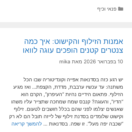
קטגוריות
פנאי וכיף
אמנות הזילוף והקישוט: איך כמה
צנטרים קטנים הופכים עוגה לוואו
10 בפברואר 2026
מאת
mika
יש רגע כזה בסדנאות אפייה וקונדיטוריה שבו הכל
משתנה: עד עכשיו ערבבת, מדדת, הקצפת… ואז מגיע
הזילוף. פתאום הידיים נהיות “העיפרון”, הקרם הוא
“הדיו”, והעוגה? קנבס שמח שמחכה שתצייר עליו משהו
שאנשים יצלמו לפני שהם בכלל חושבים לטעום. זילוף
וקישוט שלומדים בסדנת זילוף של לייזה תובל הם לא רק
“שכבה יפה מעל”. זו שפה. בסדנאות …
להמשך קריאה