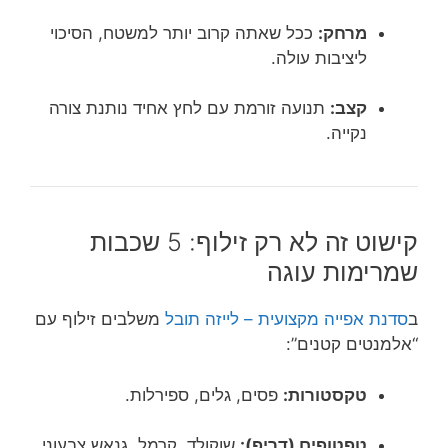
מרחק:
ככל שאתה קרוב יותר למשטח, הסיכוי
ליציבות עולה.
קצב:
תנועה זורמת עם לחץ אחיד נותנת צורה
נקייה.
קישוט זה לא רק זילוף: 5 שכבות
שמרימות עוגה
ב
סדנת אפייה מקצועית – לייזה תובל
משלבים זילוף עם
“אלמנטים קטנים”:
טקסטורות:
פסים, גלים, ספירלות.
טפטופים (דריפ):
שוקולד, קרמל, גנאש צבעוני.