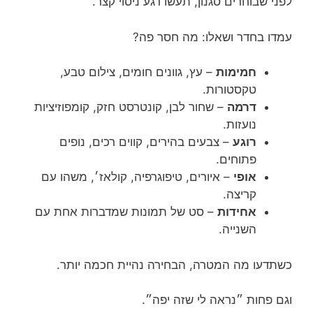
לפני שבוחרים סגנון, תעשו רגע ניסוי קצר.
עמדו בחדר ושאלו: מה חסר פה?
חמימות
– עץ, גוונים חומים, צילום טבע,
טקסטורות.
דרמה
– שחור לבן, קונטרסט חזק, קומפוזיציות
נועזות.
רוגע
– צבעים בהירים, קווים רכים, נופים
פתוחים.
אופי
– איורים, טיפוגרפיה, קולאז׳, משהו עם
קריצה.
אחידות
– סט של תמונות שמדברות אחת עם
השנייה.
כשתדעו מה המטרה, הבחירה נהיית חכמה יותר.
וגם פחות ״נראה לי שזה יפה״.