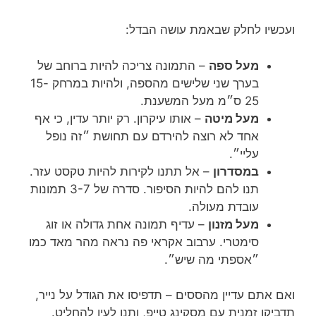
ועכשיו לחלק שבאמת עושה הבדל:
מעל ספה
– התמונה צריכה להיות ברוחב של
בערך שני שלישים מהספה, ולהיות במרחק 15-
25 ס״מ מעל המשענת.
מעל מיטה
– אותו עיקרון. רק יותר עדין, כי אף
אחד לא רוצה להירדם עם תחושת ״זה נופל
עליי״.
במסדרון
– אל תתנו לקירות להיות טקסט עזר.
תנו להם להיות הסיפור. סדרה של 3-7 תמונות
עובדת מעולה.
מעל מזנון
– עדיף תמונה אחת גדולה או זוג
סימטרי. ערבוב אקראי פה נראה מהר מאד כמו
״אספתי מה שיש״.
ואם אתם עדיין מהססים – תדפיסו את הגודל על נייר,
תדביקו זמנית עם מסקינג טייפ, ותנו לעין להחליט.