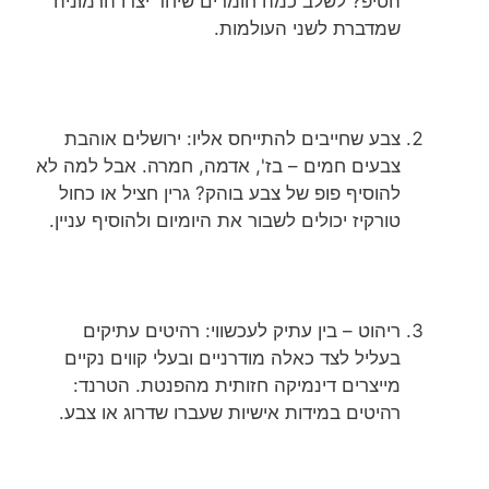
הטיפ? לשלב כמה חומרים שיחד יצרו הרמוניה
שמדברת לשני העולמות.
צבע שחייבים להתייחס אליו: ירושלים אוהבת
צבעים חמים – בז', אדמה, חמרה. אבל למה לא
להוסיף פופ של צבע בוהק? גרין חציל או כחול
טורקיז יכולים לשבור את היומיום ולהוסיף עניין.
ריהוט – בין עתיק לעכשווי: רהיטים עתיקים
בעליל לצד כאלה מודרניים ובעלי קווים נקיים
מייצרים דינמיקה חזותית מהפנטת. הטרנד:
רהיטים במידות אישיות שעברו שדרוג או צבע.