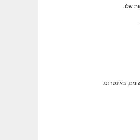
ת שלו.
נים, באינטרנט.