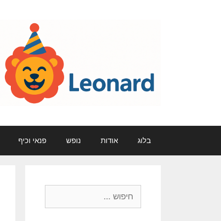
דלג
תוכן
בלוג
אודות
נופש
פנאי וכיף
חיפוש: