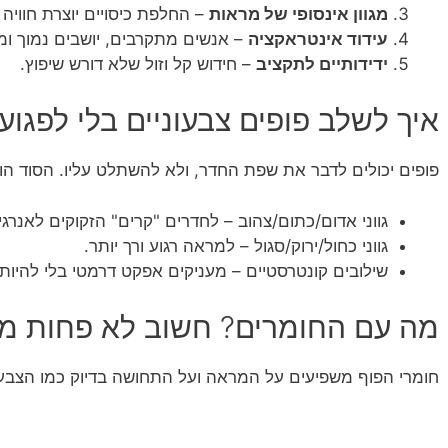
מגוון אינסופי של מראות
– החלפת כיסויים יוצרת חוויה
עידוד אינטראקציה
– אנשים מתקרבים, יושבים נמוך ומ
ידידותיים לתקציב
– חידוש קל וזול שלא דורש שיפוץ.
איך לשלב פופים צבעוניים בלי לפגוע
פופים יכולים לדבר את שפת החדר, ולא להשתלט עליו. הסוד ה
גווני אדום/כתום/צהוב – לחדרים "קרים" הזקוקים לאנרגי
גווני כחול/ירוק/סגול – למראה רגוע ורך יותר.
שילובים קונטרסטיים – מעניקים אפקט דרמטי בלי להיות 
מה עם החומרים? חשוב לא פחות מ
חומרי הפוף משפיעים על המראה ועל התחושה בדיוק כמו הצבע