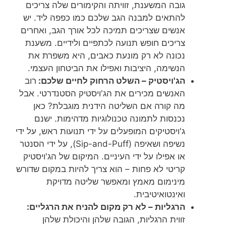
גובה המשענת, זוויתה והקימורים שלה צריכים
להתאים למבנה הגב שלכם כמו כפפה ליד. יש
אנשים שצריכים תמיכה לכל אורך הגב, ואחרים
צריכים חופש תנועה לכתפיים ולידיים. משענת
נכונה לא רק מונעת כאבים, היא משפרת את
הנשימה, היציבות ואפילו את הביטחון העצמי.
הג'ויסטיק – השלט הרחוק לחיים שלכם:
רוב
האנשים מכירים את הג'ויסטיק הסטנדרטי. אבל
מה קורה אם השליטה הידנית מוגבלת? כאן
נכנסות לתמונה טכנולוגיות מדהימות. ישנם
ג'ויסטיקים המופעלים על ידי תנועות ראש, על ידי
נשיפה ושאיפה (Sip-and-Puff), על ידי הסנטר
או אפילו על ידי העיניים. המיקום של הג'ויסטיק
קריטי לא פחות – הוא צריך להיות במקום שדורש
מינימום מאמץ ומאפשר שליטה מדויקת
ואינטואיטיבית.
הרגליות – לא רק מקום להניח את הרגליים:
זווית הרגליות, הגובה שלהן והיכולת שלהן