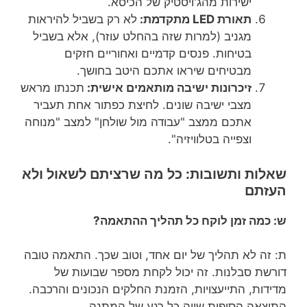
ישירות מהג'ויסטיק של הכיסא.
תאורת LED מתקדמת:
לא רק בשביל להיראות
מגניב (למרות שזה בהחלט עוזר), אלא בשביל
בטיחות. פנסים קדמיים ואחוריים חזקים
מבטיחים שיראו אתכם היטב בחושך.
זיכרונות ישיבה מותאמים אישית:
תכנתו מראש
מצבי ישיבה שונים. לחיצת כפתור אחת תעביר
אתכם ממצב "עבודה מול שולחן" למצב "מנוחה
וצפייה בטלוויזיה".
שאלות ותשובות: כל מה שרציתם לשאול ולא
העזתם
ש: כמה זמן לוקח כל תהליך ההתאמה?
ת: זה לא תהליך של יום אחד, וטוב שכך. התאמה טובה
דורשת סבלנות. זה יכול לקחת מספר שבועות של
מדידות, התייעצויות, הזמנת החלקים הנכונים והרכבה.
התוצאה הסופית שווה כל רגע של המתנה.