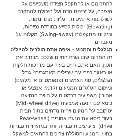
להתרומם או להתקפל הצידה משפיעים על
היציבה, על זרימת הדם ועל היכולת להתקרב
לשולחנות או מיטות. רגליות מתרוממות
(Elevating) יכולות לסייע בהורדת נפיחות,
ורגליות מתקפלות (Swing-away) מקלות על
מעברים.
הגלגלים והמנוע – איפה אתם הולכים לטייל?:
זה המקום שבו אורח החיים שלכם מכתיב את
הטון. האם אתם חיים בעיר עם מדרכות חלקות
או באזור כפרי עם שבילים מאתגרים? גודל
הגלגלים, סוג הצמיגים (פנאומטיים או מלאים)
ומיקום הגלגלים המניעים (קדמי, אמצעי או
אחורי) משפיעים דרמטית על חווית הנסיעה.
כיסא עם הנעה אמצעית (Mid-wheel drive)
יסתובב על המקום ויהיה מדהים בתוך הבית,
בעוד כיסא עם הנעה אחורית (Rear-wheel
drive) יציע יציבות גבוהה יותר במהירויות גבוהות
בחוץ. המנוע והסוללה צריכים להתאים למשקל