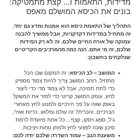
מדידות, התאמות ו… קצת מתמטיקה:
בונים את הכיסא המושלם מאפס
התהליך של התאמת כיסא הוא אמנות ומדע גם יחד.
זה מתחיל במדידות דקדקניות, אבל ממשיך להבנה
עמוקה של אורח החיים שלכם. זה לא רק המידות
שלכם, זה מי אתם. הנה כמה מהמרכיבים הקריטיים
שנלקחים בחשבון:
המושב – לב הכיסא:
זה המקום שבו הכל
מתחיל. רוחב המושב צריך להיות צמוד מספיק
כדי לתת תמיכה, אבל לא צמוד מדי כדי ליצור
לחץ. עומק המושב קריטי כדי לפזר את המשקל
באופן שווה על פני הירכיים ולמנוע לחץ מאחורי
הברכיים. והכרית? זה עולם ומלואו. כריות אוויר,
ג'ל, ספוג ויסקו, קצף… כל אחת מיועדת לרמת
סיכון שונה לפצעי לחץ ולמתן נוחות ויציבות.
משענת הגב – עמוד השדרה שלכם יודה לכם: