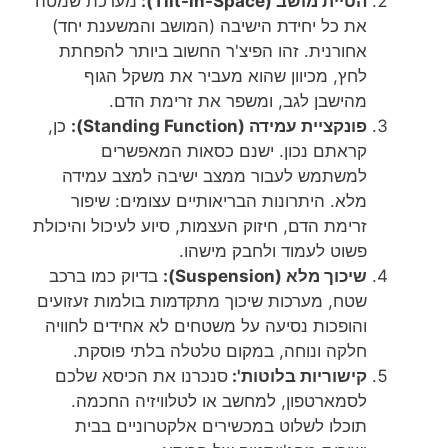
הטיית מושב (Tilt-in-Space):
מערכת שמטה
את כל יחידת הישיבה (המושב והמשענת יחד)
אחורנית. זהו הפיצ'ר החשוב ביותר להפחתת
לחץ, מכיוון שהוא מעביר את משקל הגוף
מהישבן לגב, ומשפר את זרימת הדם.
פונקציית עמידה (Standing Function):
כן,
קראתם נכון. ישנם כסאות המאפשרים
למשתמש לעבור ממצב ישיבה למצב עמידה
מלא. היתרונות הבריאותיים עצומים: שיפור
זרימת הדם, חיזוק העצמות, סיוע לעיכול והיכולת
פשוט לעמוד ולחבק מישהו.
שיכוך מלא (Suspension):
בדיוק כמו ברכב
שטח, מערכות שיכוך מתקדמות בולמות זעזועים
והופכות נסיעה על משטחים לא אחידים לחוויה
חלקה ונוחה, במקום טלטלה בלתי פוסקת.
קישוריות בלוטות':
סנכרנו את הכיסא שלכם
לסמארטפון, למחשב או לטלוויזיה החכמה.
תוכלו לשלוט במכשירים אלקטרוניים בבית