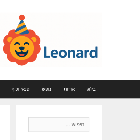
דלג
תוכן
בלוג
אודות
נופש
פנאי וכיף
חיפוש: