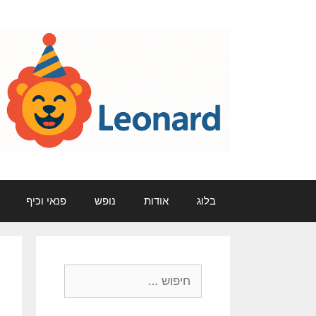
דלג
תוכן
בלוג
אודות
נופש
פנאי וכיף
חיפוש: