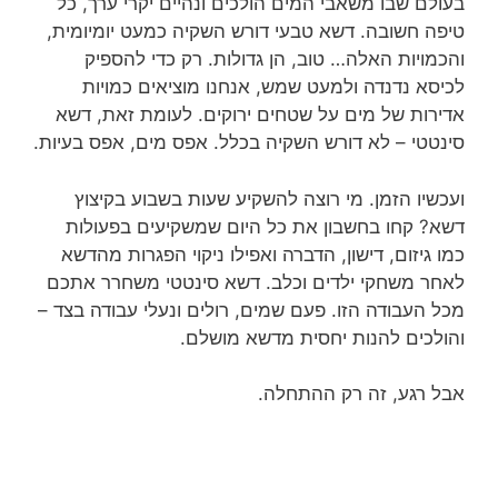
בעולם שבו משאבי המים הולכים ונהיים יקרי ערך, כל
טיפה חשובה. דשא טבעי דורש השקיה כמעט יומיומית,
והכמויות האלה… טוב, הן גדולות. רק כדי להספיק
לכיסא נדנדה ולמעט שמש, אנחנו מוציאים כמויות
אדירות של מים על שטחים ירוקים. לעומת זאת, דשא
סינטטי – לא דורש השקיה בכלל. אפס מים, אפס בעיות.
ועכשיו הזמן. מי רוצה להשקיע שעות בשבוע בקיצוץ
דשא? קחו בחשבון את כל היום שמשקיעים בפעולות
כמו גיזום, דישון, הדברה ואפילו ניקוי הפגרות מהדשא
לאחר משחקי ילדים וכלב. דשא סינטטי משחרר אתכם
מכל העבודה הזו. פעם שמים, רולים ונעלי עבודה בצד –
והולכים להנות יחסית מדשא מושלם.
אבל רגע, זה רק ההתחלה.