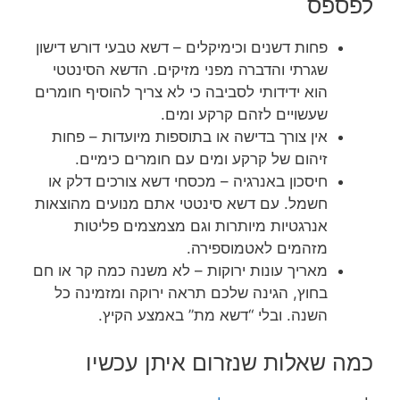
לפספס
פחות דשנים וכימיקלים – דשא טבעי דורש דישון
שגרתי והדברה מפני מזיקים. הדשא הסינטטי
הוא ידידותי לסביבה כי לא צריך להוסיף חומרים
שעשויים לזהם קרקע ומים.
אין צורך בדישה או בתוספות מיועדות – פחות
זיהום של קרקע ומים עם חומרים כימיים.
חיסכון באנרגיה – מכסחי דשא צורכים דלק או
חשמל. עם דשא סינטטי אתם מנועים מהוצאות
אנרגטיות מיותרות וגם מצמצמים פליטות
מזהמים לאטמוספירה.
מאריך עונות ירוקות – לא משנה כמה קר או חם
בחוץ, הגינה שלכם תראה ירוקה ומזמינה כל
השנה. ובלי “דשא מת” באמצע הקיץ.
כמה שאלות שנזרום איתן עכשיו