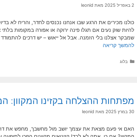
2 באפריל 2025
מאת
leonid
כולנו מכירים את הרגע שבו אנחנו נכנסים לחדר, והריח לא בדיוק
להיות שוק נעים אם תגלו פינה ירוקה או אפורה במקומות בלתי צ
שמבקר אצלנו בלי הזמנה. אבל אל ייאוש – יש דרכים להתמודד 
להמשך קריאה
קטגוריות
בלוג
מפתחות ההצלחה בקזינו המקוון: 
30 במרץ 2025
מאת
leonid
האם אי פעם מצאת את עצמך יושב מול מחשבך, מחפש את דרך ה
המקוון? אם כן, אתה לא לבד! קזינואים מקוונים הפכו לתופעה 